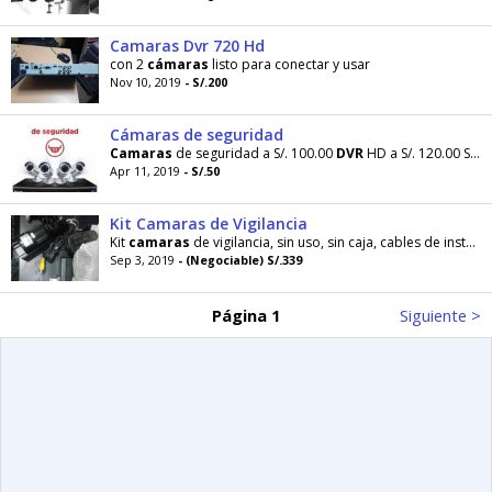
Camaras Dvr 720 Hd
con 2
cámaras
listo para conectar y usar
Nov 10, 2019
- S/.200
Cámaras de seguridad
Camaras
de seguridad a S/. 100.00
DVR
HD a S/. 120.00 Solicite visita tecnica a solo S/. 50.00
Apr 11, 2019
- S/.50
Kit Camaras de Vigilancia
Kit
camaras
de vigilancia, sin uso, sin caja, cables de instalacion, control remoto,
Sep 3, 2019
- (Negociable) S/.339
Página 1
Siguiente >