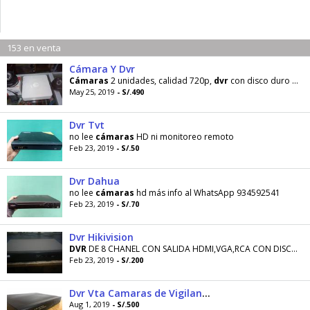
153 en venta
Cámara Y Dvr
Cámaras
2 unidades, calidad 720p,
dvr
con disco duro de 2teras.
May 25, 2019
- S/.490
Dvr Tvt
no lee
cámaras
HD ni monitoreo remoto
Feb 23, 2019
- S/.50
Dvr Dahua
no lee
cámaras
hd más info al WhatsApp 934592541
Feb 23, 2019
- S/.70
Dvr Hikivision
DVR
DE 8 CHANEL CON SALIDA HDMI,VGA,RCA CON DISCO DURO DE 500GB
Feb 23, 2019
- S/.200
Dvr Vta Camaras de Vigilancia
Aug 1, 2019
- S/.500