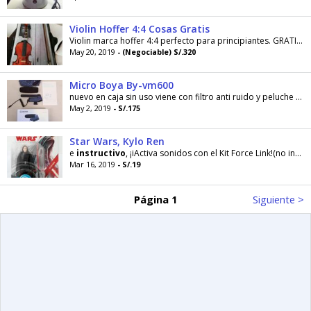
Violin Hoffer 4:4 Cosas Gratis
Violin marca hoffer 4:4 perfecto para principiantes. GRATIS: video
May 20, 2019
- (Negociable) S/.320
Micro Boya By-vm600
nuevo en caja sin uso viene con filtro anti ruido y peluche anti viento
May 2, 2019
- S/.175
Star Wars, Kylo Ren
e
instructivo
, ¡iActiva sonidos con el Kit Force Link!(no incluye),contacto:whasap o llamar al 997475270.
Mar 16, 2019
- S/.19
Página 1
Siguiente >