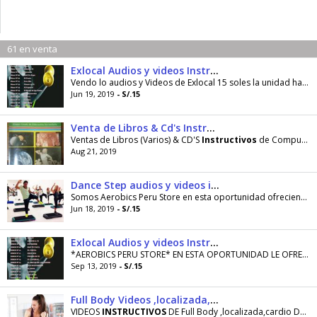
61 en venta
Exlocal Audios y videos Instructivos
Vendo lo audios y Videos de Exlocal 15 soles la unidad hago envios a todo el Peru fisicos y via online 99266437 busquenme como Aerobics Peru Store
Jun 19, 2019
- S/.15
Venta de Libros & Cd's Instructivos
Ventas de Libros (Varios) & CD'S
Instructivos
de Computación XP.
Aug 21, 2019
Dance Step audios y videos instructivos
Somos Aerobics Peru Store en esta oportunidad ofreciendo todos los audios y videos de Dance Step 15 soles la unidad
Jun 18, 2019
- S/.15
Exlocal Audios y videos Instructivos igual que en el gimnasio
*AEROBICS PERU STORE* EN ESTA OPORTUNIDAD LE OFRECE SU REPERTORIO EN EL PROGRAMA EXLOCAL TANTO EN CDS DE AUDIO COMO DVD DE VIDEO AMBOS POR SEPARADO...
Sep 13, 2019
- S/.15
Full Body Videos ,localizada,cardio, Video Instructivo
VIDEOS
INSTRUCTIVOS
DE Full Body ,localizada,cardio DESCRIPCIÓN: 27 vídeos de mas de 30 minutos